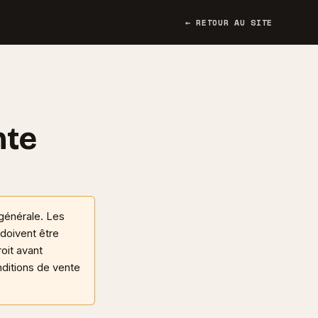
← RETOUR AU SITE
nte
générale. Les
doivent être
roit avant
nditions de vente